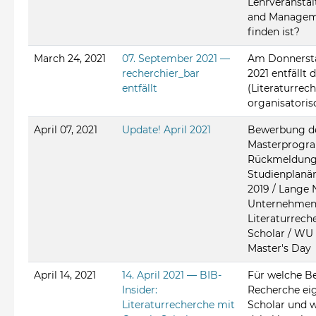
Lehrveransta
and Manageme
finden ist?
March 24, 2021
07. September 2021 —
Am Donnersta
recherchier_bar
2021 entfällt 
entfällt
(Literaturrec
organisatori
April 07, 2021
Update! April 2021
Bewerbung d
Masterprogr
Rückmeldung
Studienplan
2019 / Lange 
Unternehmen
Literaturrech
Scholar / WU 
Master's Day
April 14, 2021
14. April 2021 — BIB-
Für welche Be
Insider:
Recherche ei
Literaturrecherche mit
Scholar und w