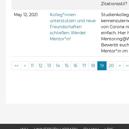
Zitationsstil?
May 12, 2021
Kolleg*innen
Studienkolle
unterstützen und neue
kennenzulerne
Freundschaften
von Corona n
schließen: Werdet
einfach. Hier h
Mentor*in!
Mentoring@
Bewerbt euch 
Mentor*in im
<<
<
11
12
13
14
15
16
17
18
19
20
>
>