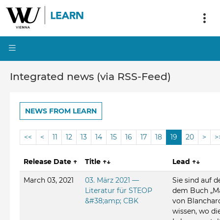
Integrated news (via RSS-Feed)
NEWS FROM LEARN
<<
<
11
12
13
14
15
16
17
18
19
20
>
>
Release Date
↑
Title
↑↓
Lead
↑↓
March 03, 2021
03. März 2021 —
Sie sind auf 
Literatur für STEOP
dem Buch „M
&#38;amp; CBK
von Blanchar
wissen, wo die