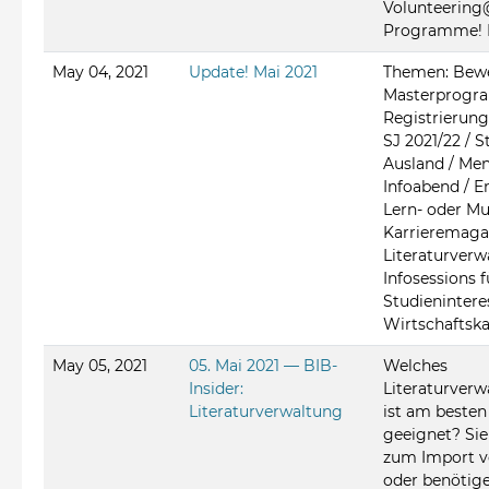
Volunteerin
Programme! In
May 04, 2021
Update! Mai 2021
Themen: Bew
Masterprogr
Registrierung
SJ 2021/22 / 
Ausland / M
Infoabend / 
Lern- oder Mu
Karrieremagaz
Literaturverw
Infosessions f
Studieninteres
Wirtschaftska
May 05, 2021
05. Mai 2021 — BIB-
Welches
Insider:
Literaturver
Literaturverwaltung
ist am besten
geeignet? Si
zum Import v
oder benötige