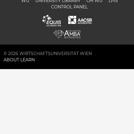
WU
UNIVERSITY LIBRARY
ÖH WU
LPIS
CONTROL PANEL
© 2026 WIRTSCHAFTSUNIVERSITÄT WIEN
ABOUT LEARN