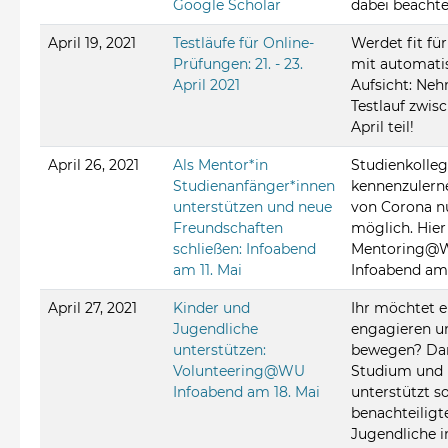
Google Scholar
dabei beacht
April 19, 2021
Testläufe für Online-
Werdet fit fü
Prüfungen: 21. - 23.
mit automatis
April 2021
Aufsicht: Ne
Testlauf zwisc
April teil!
April 26, 2021
Als Mentor*in
Studienkolle
Studienanfänger*innen
kennenzulerne
unterstützen und neue
von Corona n
Freundschaften
möglich. Hier 
schließen: Infoabend
Mentoring@
am 11. Mai
Infoabend am 
April 27, 2021
Kinder und
Ihr möchtet e
Jugendliche
engagieren u
unterstützen:
bewegen? Dan
Volunteering@WU
Studium und
Infoabend am 18. Mai
unterstützt so
benachteiligt
Jugendliche 