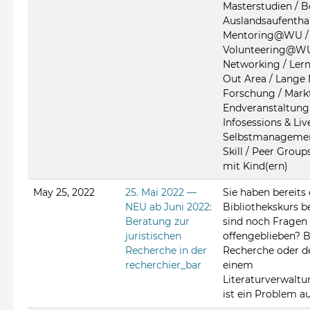
Masterstudien / 
Auslandsaufenthal
Mentoring@WU /
Volunteering@WU 
Networking / Lernp
Out Area / Lange 
Forschung / Mark
Endveranstaltung 
Infosessions & Liv
Selbstmanagement
Skill / Peer Group
mit Kind(ern)
May 25, 2022
25. Mai 2022 —
Sie haben bereits
NEU ab Juni 2022:
Bibliothekskurs b
Beratung zur
sind noch Fragen
juristischen
offengeblieben? B
Recherche in der
Recherche oder de
recherchier_bar
einem
Literaturverwal
ist ein Problem a