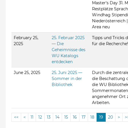
Master's Day 31. M
Restplätze Sprach
Windhag Stipend
Niederösterreich |
Area neu
February 25,
25. Februar 2025
Tipps und Tricks d
2025
— Die
für die Recherche
Geheimnisse des
WU Katalogs
entdecken
June 25, 2025
25. Juni 2025 —
Durch die zentra
Sommer in der
die Beschattung d
Bibliothek
die WU Bibliothek
Sommermonaten 
angenehmer Ort 
Arbeiten.
<<
<
11
12
13
14
15
16
17
18
19
20
>
>