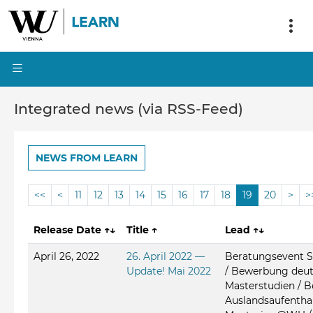
Integrated news (via RSS-Feed)
NEWS FROM LEARN
<<
<
11
12
13
14
15
16
17
18
19
20
>
>
Release Date
↑↓
Title
↑
Lead
↑↓
April 26, 2022
26. April 2022 —
Beratungsevent 
Update! Mai 2022
/ Bewerbung deut
Masterstudien / 
Auslandsaufenthal