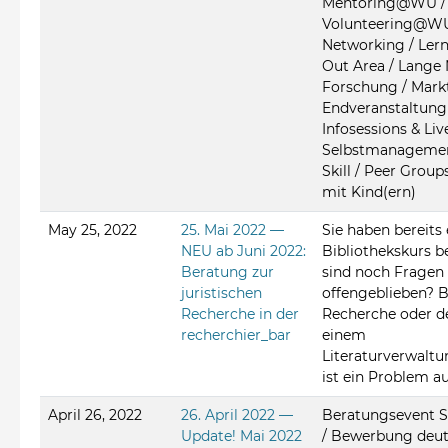
Mentoring@WU /
Volunteering@WU 
Networking / Lernp
Out Area / Lange 
Forschung / Mark
Endveranstaltung 
Infosessions & Liv
Selbstmanagement
Skill / Peer Group
mit Kind(ern)
May 25, 2022
25. Mai 2022 —
Sie haben bereits
NEU ab Juni 2022:
Bibliothekskurs b
Beratung zur
sind noch Fragen
juristischen
offengeblieben? B
Recherche in der
Recherche oder de
recherchier_bar
einem
Literaturverwal
ist ein Problem a
April 26, 2022
26. April 2022 —
Beratungsevent 
Update! Mai 2022
/ Bewerbung deut