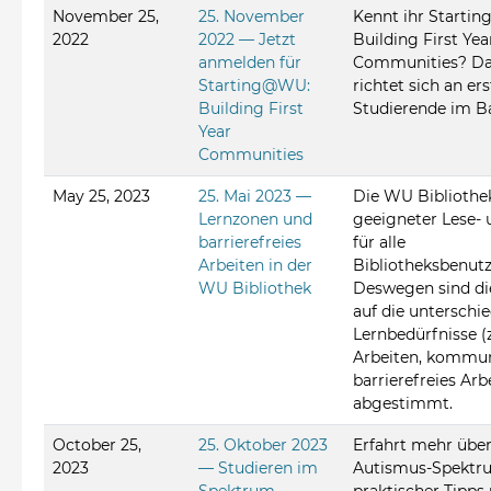
November 25,
25. November
Kennt ihr Starti
2022
2022 — Jetzt
Building First Yea
anmelden für
Communities? Da
Starting@WU:
richtet sich an er
Building First
Studierende im B
Year
Communities
May 25, 2023
25. Mai 2023 —
Die WU Bibliothek
Lernzonen und
geeigneter Lese- 
barrierefreies
für alle
Arbeiten in der
Bibliotheksbenutz
WU Bibliothek
Deswegen sind di
auf die unterschi
Lernbedürfnisse (z.
Arbeiten, kommun
barrierefreies Arb
abgestimmt.
October 25,
25. Oktober 2023
Erfahrt mehr übe
2023
— Studieren im
Autismus-Spektru