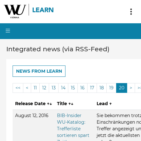
Integrated news (via RSS-Feed)
NEWS FROM LEARN
<<
<
11
12
13
14
15
16
17
18
19
20
>
>
Release Date
↑↓
Title
↑↓
Lead
↑
August 12, 2016
BIB-Insider
Sie bekommen trot
WU-Katalog:
Einschränkungen no
Trefferliste
Treffer angezeigt u
sortieren spart
jetzt die aktuellste