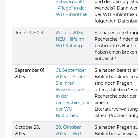
Schwerpunkt
und des demografi
„Pflege“ in der
Wandels? Dann werd
WU Bibliothek
der WU Bibliothek u.
folgenden Datenban
June 27, 2023
27. Juni 2023 —
Sie haben eine Frag
NEU: Hilfe im
Recherche, finden e
WU Katalog
bestimmtes Buch ni
haben einen broken
entdeckt?
September 01,
01. September
Sie haben bereits ei
2023
2023 — Stillen
Bibliothekskurs bes
Sie Ihren
sind noch Fragen
Wissensdurst …
offengeblieben? Bei
in der
Recherche oder der 
recherchier_bar
einem
der WU
Literaturverwaltu
Bibliothek
ist ein Problem auf
October 20,
20. Oktober
Sie haben Fragen 
2023
2023 — WU
Bibliotheksausweis,