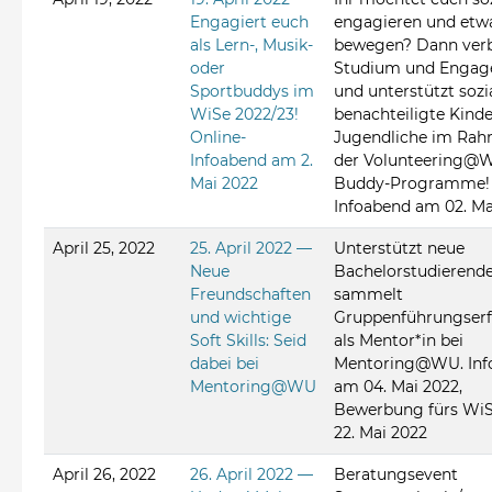
Engagiert euch
engagieren und etw
als Lern-, Musik-
bewegen? Dann verb
oder
Studium und Enga
Sportbuddys im
und unterstützt sozi
WiSe 2022/23!
benachteiligte Kind
Online-
Jugendliche im Ra
Infoabend am 2.
der Volunteering@
Mai 2022
Buddy-Programme!
Infoabend am 02. Ma
April 25, 2022
25. April 2022 —
Unterstützt neue
Neue
Bachelorstudierend
Freundschaften
sammelt
und wichtige
Gruppenführungser
Soft Skills: Seid
als Mentor*in bei
dabei bei
Mentoring@WU. Inf
Mentoring@WU
am 04. Mai 2022,
Bewerbung fürs WiS
22. Mai 2022
April 26, 2022
26. April 2022 —
Beratungsevent