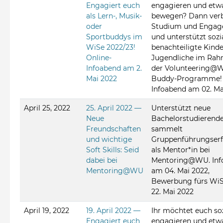
Engagiert euch
engagieren und etw
als Lern-, Musik-
bewegen? Dann verb
oder
Studium und Enga
Sportbuddys im
und unterstützt sozi
WiSe 2022/23!
benachteiligte Kind
Online-
Jugendliche im Ra
Infoabend am 2.
der Volunteering@
Mai 2022
Buddy-Programme!
Infoabend am 02. Ma
April 25, 2022
25. April 2022 —
Unterstützt neue
Neue
Bachelorstudierend
Freundschaften
sammelt
und wichtige
Gruppenführungser
Soft Skills: Seid
als Mentor*in bei
dabei bei
Mentoring@WU. Inf
Mentoring@WU
am 04. Mai 2022,
Bewerbung fürs WiS
22. Mai 2022
April 19, 2022
19. April 2022 —
Ihr möchtet euch soz
Engagiert euch
engagieren und etw