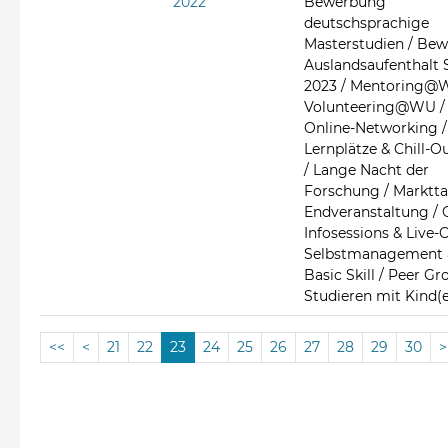
2022
Bewerbung
deutschsprachige
Masterstudien / Be
Auslandsaufenthalt 
2023 / Mentoring@
Volunteering@WU /
Online-Networking /
Lernplätze & Chill-O
/ Lange Nacht der
Forschung / Marktt
Endveranstaltung / 
Infosessions & Live-C
Selbstmanagement 
Basic Skill / Peer Gr
Studieren mit Kind(
<<
<
21
22
23
24
25
26
27
28
29
30
>