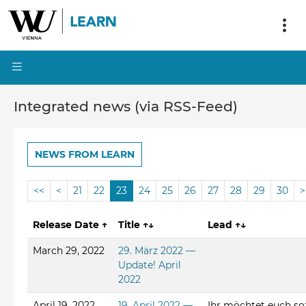
Integrated news (via RSS-Feed)
NEWS FROM LEARN
<<
<
21
22
23
24
25
26
27
28
29
30
>
Release Date
↑
Title
↑↓
Lead
↑↓
March 29, 2022
29. März 2022 —
Update! April
2022
April 19, 2022
19. April 2022 —
Ihr möchtet euch soz