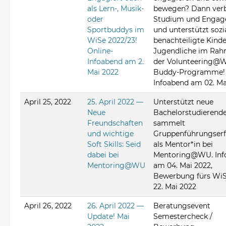
als Lern-, Musik-
bewegen? Dann verb
oder
Studium und Enga
Sportbuddys im
und unterstützt sozi
WiSe 2022/23!
benachteiligte Kind
Online-
Jugendliche im Ra
Infoabend am 2.
der Volunteering@
Mai 2022
Buddy-Programme!
Infoabend am 02. Ma
April 25, 2022
25. April 2022 —
Unterstützt neue
Neue
Bachelorstudierend
Freundschaften
sammelt
und wichtige
Gruppenführungser
Soft Skills: Seid
als Mentor*in bei
dabei bei
Mentoring@WU. Inf
Mentoring@WU
am 04. Mai 2022,
Bewerbung fürs WiS
22. Mai 2022
April 26, 2022
26. April 2022 —
Beratungsevent
Update! Mai
Semestercheck /