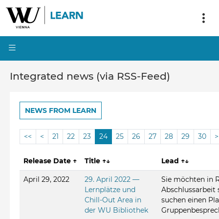
Integrated news (via RSS-Feed)
NEWS FROM LEARN
<<
<
21
22
23
24
25
26
27
28
29
30
>
Release Date
↑
Title
↑↓
Lead
↑↓
April 29, 2022
29. April 2022 —
Sie möchten in R
Lernplätze und
Abschlussarbeit 
Chill-Out Area in
suchen einen Pla
der WU Bibliothek
Gruppenbesprec