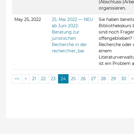
(Abschluss-)Arbe
organisieren.
May 25, 2022
25. Mai 2022 — NEU
Sie haben bereit
ab Juni 2022:
Bibliothekskurs 
Beratung zur
sind noch Frage
juristischen
offengeblieben? 
Recherche in der
Recherche oder d
recherchier_bar
einem
Literaturverwa
ist ein Problem 
<<
<
21
22
23
24
25
26
27
28
29
30
>