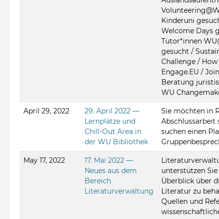
Auslandsaufentha
Volunteering@WU
Kinderuni gesuch
Welcome Days g
Tutor*innen WU
gesucht / Sustain
Challenge / How
Engage.EU / Join
Beratung juristi
WU Changemake
April 29, 2022
29. April 2022 —
Sie möchten in R
Lernplätze und
Abschlussarbeit 
Chill-Out Area in
suchen einen Pla
der WU Bibliothek
Gruppenbesprec
May 17, 2022
17. Mai 2022 —
Literaturverwa
Neues aus dem
unterstützen Sie
Bereich
Überblick über 
Literaturverwaltung
Literatur zu beh
Quellen und Refe
wissenschaftlich