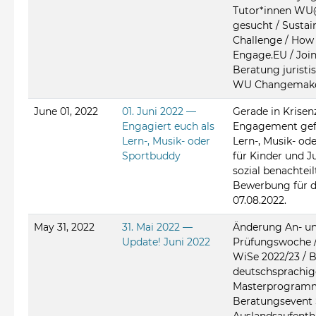
Tutor*innen WU
gesucht / Sustain
Challenge / How
Engage.EU / Join
Beratung juristi
WU Changemake
June 01, 2022
01. Juni 2022 —
Gerade in Krisenz
Engagiert euch als
Engagement gef
Lern-, Musik- oder
Lern-, Musik- od
Sportbuddy
für Kinder und J
sozial benachtei
Bewerbung für d
07.08.2022.
May 31, 2022
31. Mai 2022 —
Änderung An- un
Update! Juni 2022
Prüfungswoche 
WiSe 2022/23 /
deutschsprachig
Masterprogramm
Beratungsevent 