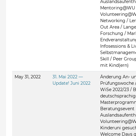
Auslandsaufentha
Mentoring@WU 
Volunteering@WU
Networking / Lern
Out Area / Lang
Forschung / Mar
Endveranstaltung
Infosessions & Li
Selbstmanagemen
Skill / Peer Grou
mit Kind(ern)
May 31, 2022
31. Mai 2022 —
Änderung An- un
Update! Juni 2022
Prüfungswoche 
WiSe 2022/23 /
deutschsprachig
Masterprogramm
Beratungsevent 
Auslandsaufentha
Volunteering@WU
Kinderuni gesuch
Welcome Days g