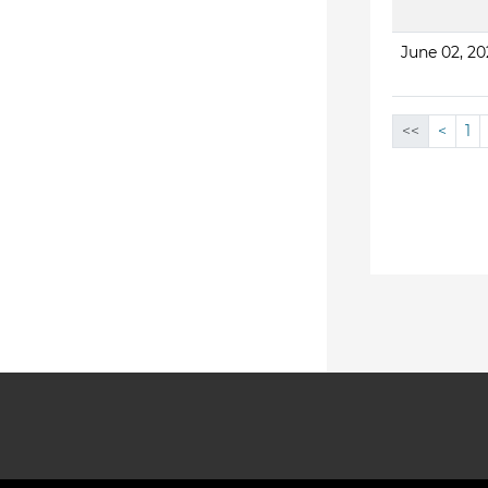
June 02, 2
<<
<
1