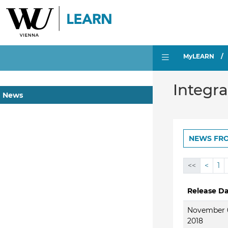
MyLEARN
Integr
News
NEWS FR
<<
<
1
Release D
November 
2018