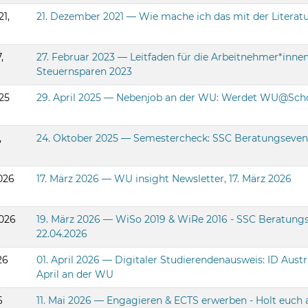
1,
21. Dezember 2021 — Wie mache ich das mit der Literatu
,
27. Februar 2023 — Leitfaden für die Arbeitnehmer*inne
Steuernsparen 2023
025
29. April 2025 — Nebenjob an der WU: Werdet WU@Scho
,
24. Oktober 2025 — Semestercheck: SSC Beratungseven
026
17. März 2026 — WU insight Newsletter, 17. März 2026
2026
19. März 2026 — WiSo 2019 & WiRe 2016 - SSC Beratung
22.04.2026
26
01. April 2026 — Digitaler Studierendenausweis: ID Austr
April an der WU
6
11. Mai 2026 — Engagieren & ECTS erwerben - Holt euch am