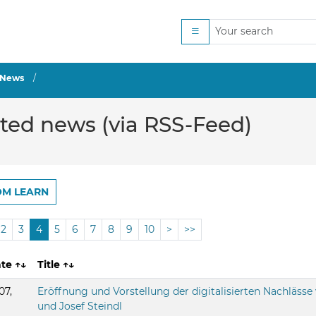
News
ated news (via RSS-Feed)
OM LEARN
2
3
4
5
6
7
8
9
10
>
>>
ate
↑↓
Title
↑↓
07,
Eröffnung und Vorstellung der digitalisierten Nachlässe
und Josef Steindl