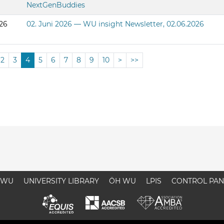
NextGenBuddies
026
02. Juni 2026 — WU insight Newsletter, 02.06.2026
2
3
4
5
6
7
8
9
10
>
>>
WU
UNIVERSITY LIBRARY
ÖH WU
LPIS
CONTROL PAN