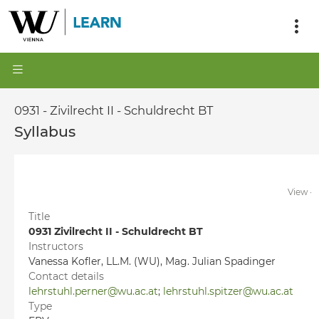
0931 - Zivilrecht II - Schuldrecht BT
Syllabus
View
·
Title
0931 Zivilrecht II - Schuldrecht BT
Instructors
Vanessa Kofler, LL.M. (WU), Mag. Julian Spadinger
Contact details
lehrstuhl.perner@wu.ac.at
;
lehrstuhl.spitzer@wu.ac.at
Type