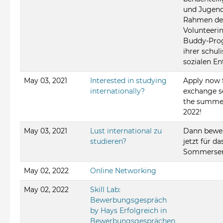
und Jugend
Rahmen de
Volunteer
Buddy-Pro
ihrer schul
sozialen En
May 03, 2021
Interested in studying
Apply now 
internationally?
exchange s
the summe
2022!
May 03, 2021
Lust international zu
Dann bewe
studieren?
jetzt für da
Sommersem
May 02, 2022
Online Networking
May 02, 2022
Skill Lab:
Bewerbungsgespräch
by Hays Erfolgreich in
Bewerbungsgesprächen