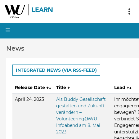
News
INTEGRATED NEWS (VIA RSS-FEED)
Release Date
↑↓
Title
↑
Lead
↑↓
April 24, 2023
Als Buddy Gesellschaft
Ihr möchtet
gestalten und Zukunft
engagieren
verändern –
bewegen? 
Volunteering@WU-
verbindet 
Infoabend am 8. Mai
Engagemen
2023
unterstützt
benachteili