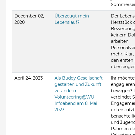
Sommersem
December 02,
Überzeugt mein
Der Lebensl
2020
Lebenslauf?
Herzstück 
Bewerbung
keinem Do
arbeiten
Personalve
mehr. Klar,
den ersten 
überzeugen 
April 24, 2023
Als Buddy Gesellschaft
Ihr möchtet
gestalten und Zukunft
engagieren
verändern –
bewegen? 
Volunteering@WU-
verbindet 
Infoabend am 8. Mai
Engagemen
2023
unterstützt
benachteili
und Jugend
Rahmen de