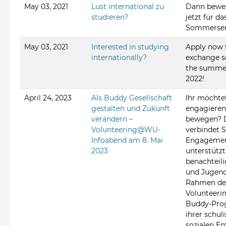
May 03, 2021
Lust international zu
Dann bewe
studieren?
jetzt für da
Sommersem
May 03, 2021
Interested in studying
Apply now 
internationally?
exchange s
the summe
2022!
April 24, 2023
Als Buddy Gesellschaft
Ihr möchtet
gestalten und Zukunft
engagieren
verändern –
bewegen? 
Volunteering@WU-
verbindet 
Infoabend am 8. Mai
Engagemen
2023
unterstützt
benachteili
und Jugend
Rahmen de
Volunteer
Buddy-Pro
ihrer schul
sozialen En