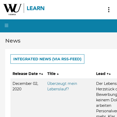
News
INTEGRATED NEWS (VIA RSS-FEED)
Release Date
↑↓
Title
↓
Lead
↑↓
December 02,
Überzeugt mein
Der Lebensl
2020
Lebenslauf?
Herzstück 
Bewerbung
keinem Do
arbeiten
Personalve
mehr. Klar,