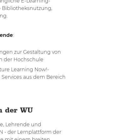
gängliche E-Learning-
 Bibliotheksnutzung,
ng.
rende
:
ngen zur Gestaltung von
n der Hochschule
uture Learning Now!-
d Services aus dem Bereich
m der WU
de, Lehrende und
- der Lernplattform der
e mit einem breiten