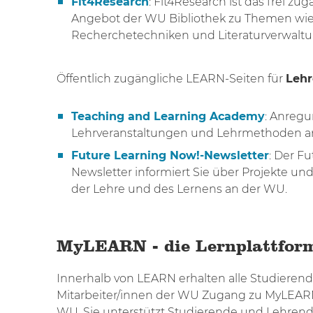
Fit4Research
: Fit4Research ist das frei zu
Angebot der WU Bibliothek zu Themen wie
Recherchetechniken und Literaturverwaltu
Öffentlich zugängliche LEARN-Seiten für
Leh
Teaching and Learning Academy
: Anregu
Lehrveranstaltungen und Lehrmethoden a
Future Learning Now!-Newsletter
: Der F
Newsletter informiert Sie über Projekte un
der Lehre und des Lernens an der WU.
MyLEARN - die Lernplattfor
Innerhalb von LEARN erhalten alle Studieren
Mitarbeiter/innen der WU Zugang zu MyLEARN 
WU. Sie unterstützt Studierende und Lehrend