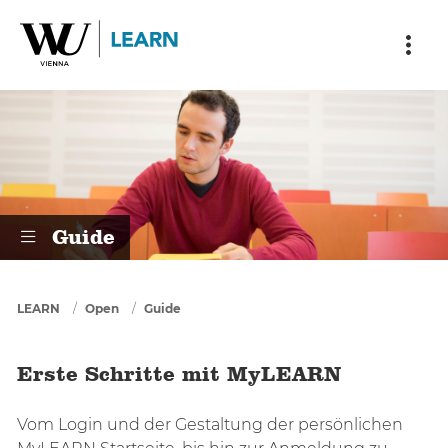
Skip to main content
Skip to breadcrumbs
Skip to sub nav
Skip to doormat
Erste Schritte mit MyLEARN
Guide
You are here
LEARN
Open
Guide
Erste Schritte mit MyLEARN
Vom Login und der Gestaltung der persönlichen