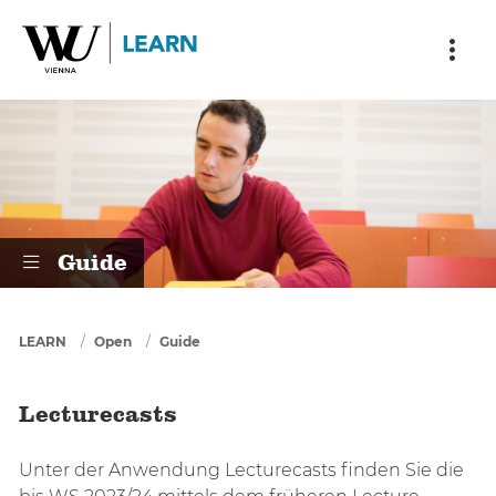
Skip to main content
Skip to breadcrumbs
Skip to sub nav
Skip to doormat
Lecturecasts
Guide
You are here
LEARN
Open
Guide
Lecturecasts
Unter der Anwendung Lecturecasts finden Sie die