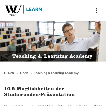
Skip to main content
Skip to breadcrumbs
Skip to sub nav
Skip to doormat
10.5 Möglichkeiten der Studierend
Teaching & Learning Academy
You are here
LEARN
Open
Teaching & Learning Academy
10.5 Möglichkeiten der
Studierenden-Präsentation