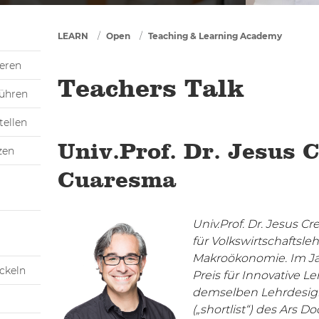
You are here
LEARN
Open
Teaching & Learning Academy
ieren
Teachers Talk
führen
tellen
Univ.Prof. Dr. Jesus 
zen
Cuaresma
Univ.Prof. Dr. Jesus C
für Volkswirtschaftsleh
Makroökonomie. Im Ja
ickeln
Preis für Innovative L
demselben Lehrdesign
(„shortlist“) des Ars D