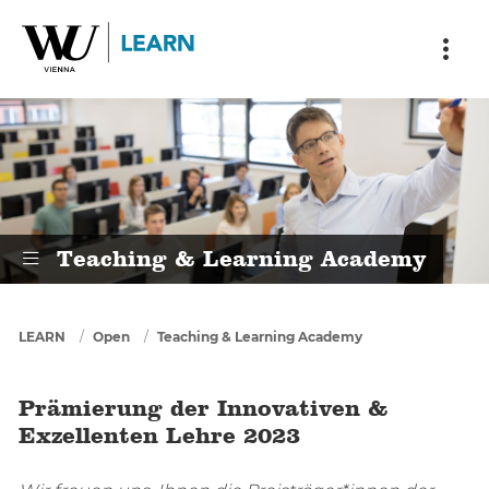
Skip to main content
Skip to breadcrumbs
Skip to sub nav
Skip to doormat
Prämierung der Innovativen & Exz
Teaching & Learning Academy
You are here
LEARN
Open
Teaching & Learning Academy
Prämierung der Innovativen &
Exzellenten Lehre 2023