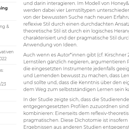
und darin interagieren. Im Modell von Honey
hing
werden dabei vier Lernstiltypen unterschieden: 
von der bewussten Suche nach neuen Erfahr
reflexive Stil durch einen durchdachten Ansat
ing &
theoretische Stil ist durch ein logisches He
charakterisiert und der pragmatische Stil dur
Anwendung von Ideen.
vativen
Auch wenn es Autor*innen gibt (cf. Kirschner 2
2022
Lernstilen gänzlich negieren, argumentieren Pé
die eingesetzten Instrumente jedenfalls gee
s:
und Lernenden bewusst zu machen, dass Ler
und sollte und, dass die Kenntnis über den eig
/23
dem Weg zum selbstständigen Lernen sein k
In der Studie zeigte sich, dass die Studieren
entgegengesetzten Profilen zuzuordnen sind, d
kombinieren: Einerseits dem reflexiv-theoreti
pragmatischen. Diese Dichotomie ist insofern i
Ergebnissen aus anderen Studien entgegenst