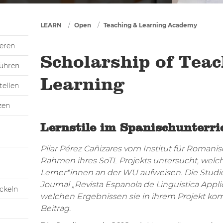
You are here
LEARN
Open
Teaching & Learning Academy
ieren
Scholarship of Tea
führen
Learning
tellen
zen
Lernstile im Spanischunterri
Pilar Pérez Cañizares vom Institut für Romani
Rahmen ihres SoTL Projekts untersucht, welch
Lerner*innen an der WU aufweisen. Die Stud
Journal „Revista Espanola de Linguistica Applic
ickeln
welchen Ergebnissen sie in ihrem Projekt kom
Beitrag.