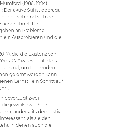
&Mumford (1986, 1994)
Der aktive Stil ist geprägt
ungen, während sich der
z auszeichnet. Der
rangehen an Probleme
ch ein Ausprobieren und die
017), die die Existenz von
rez Cañizares et al., dass
ignet sind, um Lehrenden
nen gelernt werden kann
enen Lernstil ein Schritt auf
ann.
den bevorzugt zwei
ie jeweils zwei Stile
schen, anderseits dem aktiv-
nteressant, als sie den
eht, in denen auch die