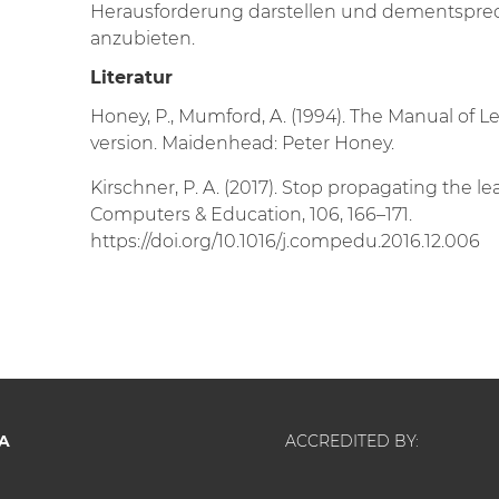
Herausforderung darstellen und dementsprec
anzubieten.
Literatur
Honey, P., Mumford, A. (1994). The Manual of L
version. Maidenhead: Peter Honey.
Kirschner, P. A. (2017). Stop propagating the le
Computers & Education, 106, 166–171.
https://doi.org/10.1016/j.compedu.2016.12.006
A
ACCREDITED BY: