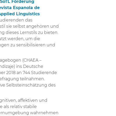
SoTL Förderung
vista Espanola de
Applied Linguistics
Studierenden das
til sie selbst angehören und
g dieses Lernstils zu bieten.
utzt werden, um die
gen zu sensibilisieren und
Fragebogen (CHAEA –
ndizaje) ins Deutsche
er 2018 an 744 Studierende
 Befragung teilnahmen.
tive Selbsteinschätzung des
nitiven, affektiven und
als relativ stabile
re Lernumgebung wahrnehmen