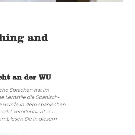
ching and
cht an der WU
sche Sprachen hat im
e Lernstile die Spanisch-
ie wurde in dem spanischen
ada“ veröffentlicht. Zu
mt, lesen Sie in diesem