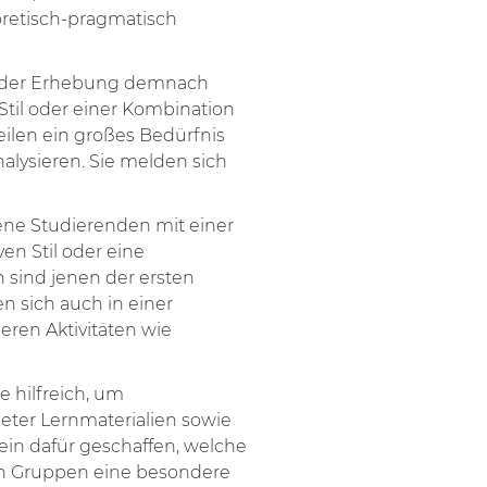
oretisch-pragmatisch
d der Erhebung demnach
til oder einer Kombination
ilen ein großes Bedürfnis
alysieren. Sie melden sich
ene Studierenden mit einer
ven Stil oder eine
 sind jenen der ersten
n sich auch in einer
ren Aktivitäten wie
 hilfreich, um
eter Lernmaterialien sowie
ein dafür geschaffen, welche
den Gruppen eine besondere