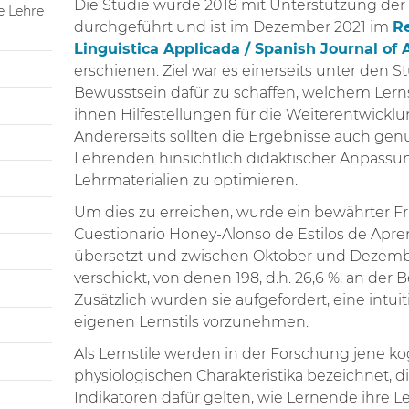
Die Studie wurde 2018 mit Unterstützung der
e Lehre
durchgeführt und ist im Dezember 2021 im
Re
Linguistica Applicada / Spanish Journal of 
erschienen. Ziel war es einerseits unter den 
Bewusstsein dafür zu schaffen, welchem Lerns
ihnen Hilfestellungen für die Weiterentwicklun
Andererseits sollten die Ergebnisse auch gen
Lehrenden hinsichtlich didaktischer Anpassun
Lehrmaterialien zu optimieren.
Um dies zu erreichen, wurde ein bewährter 
Cuestionario Honey-Alonso de Estilos de Apre
übersetzt und zwischen Oktober und Dezemb
verschickt, von denen 198, d.h. 26,6 %, an der
Zusätzlich wurden sie aufgefordert, eine intui
eigenen Lernstils vorzunehmen.
Als Lernstile werden in der Forschung jene kog
physiologischen Charakteristika bezeichnet, die 
Indikatoren dafür gelten, wie Lernende ih