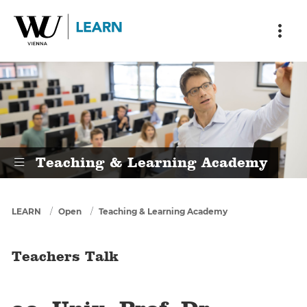
Skip to main content
Skip to breadcrumbs
Skip to sub nav
Skip to doormat
Teachers Talk
Teaching & Learning Academy
You are here
LEARN
Open
Teaching & Learning Academy
Teachers Talk