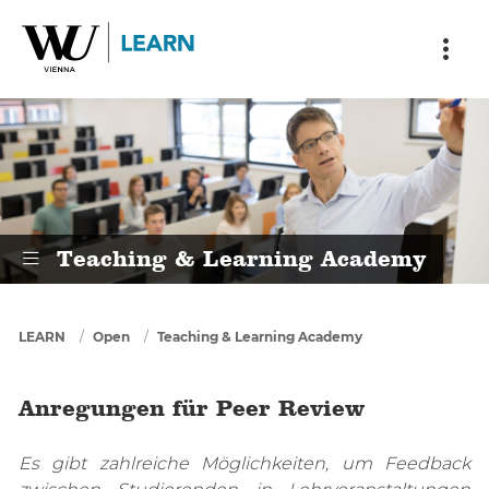
Skip to main content
Skip to breadcrumbs
Skip to sub nav
Skip to doormat
Anregungen für Peer Review
Teaching & Learning Academy
You are here
LEARN
Open
Teaching & Learning Academy
Anregungen für Peer Review
Es gibt zahlreiche Möglichkeiten, um Feedback