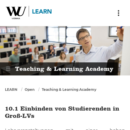
Skip to main content
Skip to breadcrumbs
Skip to sub nav
Skip to doormat
10.1 Einbinden von Studierenden 
Teaching & Learning Academy
You are here
LEARN
Open
Teaching & Learning Academy
10.1 Einbinden von Studierenden in
Groß-LVs