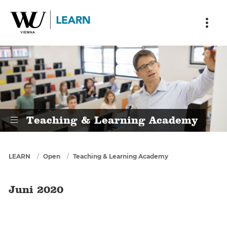
Skip to main content
Skip to breadcrumbs
Skip to sub nav
Skip to doormat
Juni 2020
Teaching & Learning Academy
You are here
LEARN
Open
Teaching & Learning Academy
Juni 2020