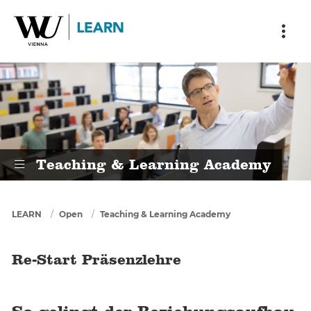
Skip to main content
Skip to breadcrumbs
Skip to sub nav
Skip to doormat
Re-Start Präsenzlehre
Teaching & Learning Academy
You are here
LEARN
Open
Teaching & Learning Academy
Re-Start Präsenzlehre