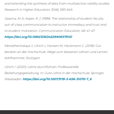
and extending the synthesis of data from multisection validity studies.
Research in Higher Education, 30(6), 583-645.
Jaasma, M. A.; Koper, R. J. (1999): The relationship of student‐faculty
out‐of‐class communication to instructor immediacy and trust and
to student motivation. Communication Education, 48: 41–47,
https://doi.org/10.1080/03634529909379151
Mendzheritskaya J.; Ulrich I.; Hansen M.; Heckmann C. (2018): Gut
beraten an der Hochschule. Wege zum besseren Lehren und Lernen.
Kohlhammer, Stuttgart.
Ulrich I. (2020): Lehre durchführen: Professionelle
Beziehungsgestaltung. In: Gute Lehre in der Hochschule. Springer,
Wiesbaden.
https://doi.org/10.1007/978-3-658-31070-7_6