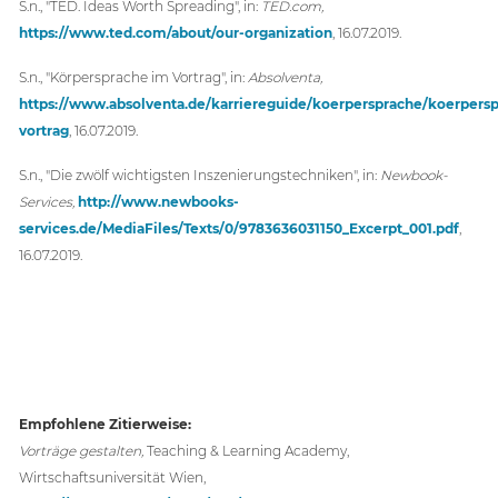
S.n., "TED. Ideas Worth Spreading", in:
TED.com,
https://www.ted.com/about/our-organization
, 16.07.2019.
S.n., "Körpersprache im Vortrag", in:
Absolventa,
https://www.absolventa.de/karriereguide/koerpersprache/koerpers
vortrag
, 16.07.2019.
S.n., "Die zwölf wichtigsten Inszenierungstechniken", in:
Newbook-
Services,
http://www.newbooks-
services.de/MediaFiles/Texts/0/9783636031150_Excerpt_001.pdf
,
16.07.2019.
Empfohlene Zitierweise:
Vorträge gestalten,
Teaching & Learning Academy,
Wirtschaftsuniversität Wien,