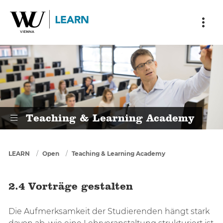
Skip to main content
Skip to breadcrumbs
Skip to sub nav
Skip to doormat
2.4 Vorträge gestalten
Teaching & Learning Academy
You are here
LEARN
Open
Teaching & Learning Academy
2.4 Vorträge gestalten
Die Aufmerksamkeit der Studierenden hängt stark