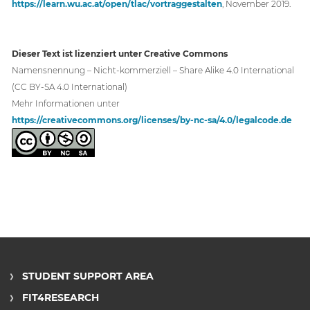
https://learn.wu.ac.at/open/tlac/vortraggestalten
, November 2019.
Dieser Text ist lizenziert unter Creative Commons
Namensnennung – Nicht-kommerziell – Share Alike 4.0 International
(CC BY-SA 4.0 International)
Mehr Informationen unter
https://creativecommons.org/licenses/by-nc-sa/4.0/legalcode.de
STUDENT SUPPORT AREA
FIT4RESEARCH