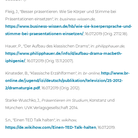
Fleig, J., "Besser präsentieren. Wie Sie Körper und Stimme bei
Präsentationen einsetzen", in:
business-wissen.de,
https://www.business-wissen.de/hb/wie-sie-koerpersprache-und-
stimme-bei-praesentationen-einsetzen/
, 16.07.2019 (Orig. 27.12.18).
Hauer, P., "Der Aufbau des klassischen Drams", in:
philipphauer.de,
https://www.philipphauer.de/info/d/aufbau-drama-macbeth-
iphigenie/
, 16.07.2019 (Orig. 13.11.2007).
Kinateder, B., "Klassische Erzählformen", in:
br-online,
http://www.br-
online.de/jugend/izi/deutsch/publikation/televizion/25-2012-
2/dramaturgie.pdf
, 16.07.2019 (Orig. 2012).
Starke-Wuschko, J.,
Präsentieren im Studium
, Konstanz und
München: UVK Verlagsgesellschaft 2014.
S.n., "Einen TED Talk halten", in:
wikihow,
https://de.wikihow.com/Einen-TED-Talk-halten
, 16.07.2019.