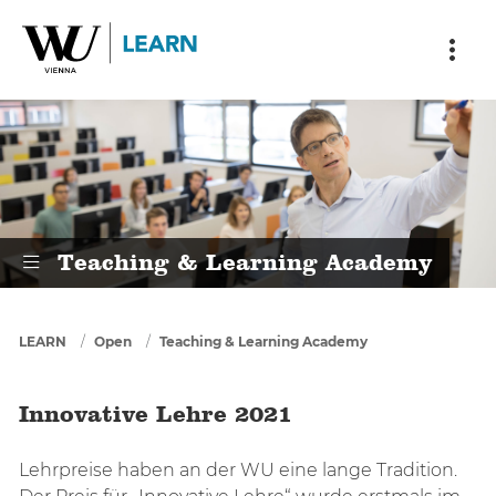
Skip to main content
Skip to breadcrumbs
Skip to sub nav
Skip to doormat
Innovative Lehre 2021
Teaching & Learning Academy
You are here
LEARN
Open
Teaching & Learning Academy
Innovative Lehre 2021
Lehrpreise haben an der WU eine lange Tradition.