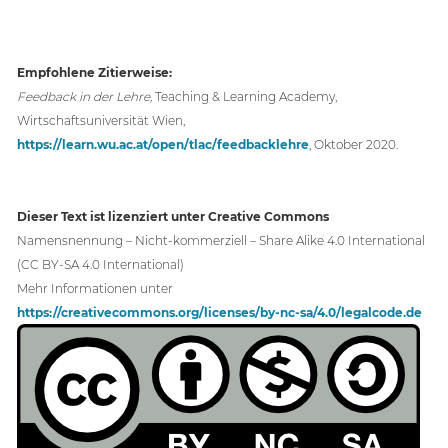
​
Empfohlene Zitierweise:
Feedback in der Lehre,
Teaching & Learning Academy,
Wirtschaftsuniversität Wien,
https://learn.wu.ac.at/open/tlac/feedbacklehre
, Oktober 2020.
Dieser Text ist lizenziert unter Creative Commons
Namensnennung – Nicht-kommerziell – Share Alike 4.0 International
(CC BY-SA 4.0 International)
Mehr Informationen unter
https://creativecommons.org/licenses/by-nc-sa/4.0/legalcode.de