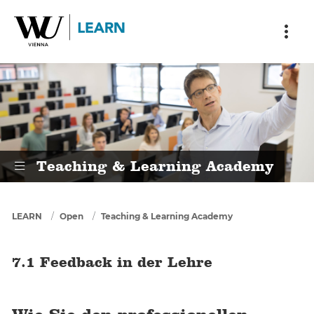
Skip to main content
Skip to breadcrumbs
Skip to sub nav
Skip to doormat
7.1 Feedback in der Lehre
Teaching & Learning Academy
You are here
LEARN
Open
Teaching & Learning Academy
7.1 Feedback in der Lehre