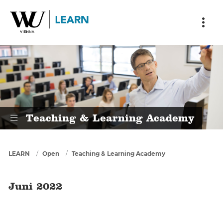
Skip to main content
Skip to breadcrumbs
Skip to sub nav
Skip to doormat
Juni 2022
Teaching & Learning Academy
You are here
LEARN
Open
Teaching & Learning Academy
Juni 2022