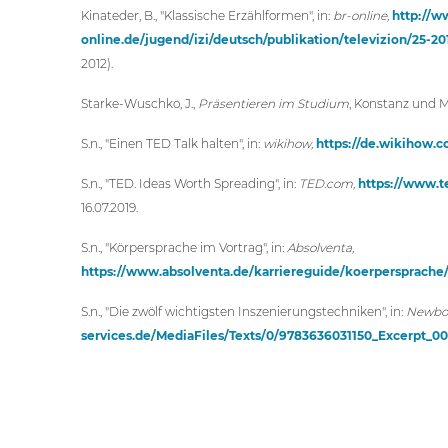
Kinateder, B., "Klassische Erzählformen", in:
br-online,
http://w
online.de/jugend/izi/deutsch/publikation/televizion/25-20
2012).
Starke-Wuschko, J.,
Präsentieren im Studium
, Konstanz und M
S.n., "Einen TED Talk halten", in:
wikihow,
https://de.wikihow.
S.n., "TED. Ideas Worth Spreading", in:
TED.com,
https://www.t
16.07.2019.
S.n., "Körpersprache im Vortrag", in:
Absolventa,
https://www.absolventa.de/karriereguide/koerpersprache
S.n., "Die zwölf wichtigsten Inszenierungstechniken", in:
Newboo
services.de/MediaFiles/Texts/0/9783636031150_Excerpt_00