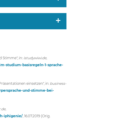
d Stimme", in:
istudywiwi.de,
-im-studium-basisregeln-1-sprache-
Präsentationen einsetzen", in:
business-
erpersprache-und-stimme-bei-
.de,
h-iphigenie/
, 16.07.2019 (Orig.