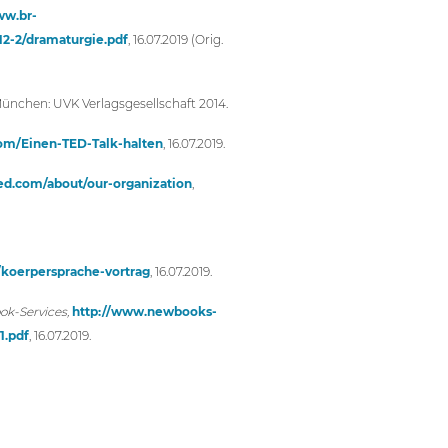
ww.br-
12-2/dramaturgie.pdf
, 16.07.2019 (Orig.
ünchen: UVK Verlagsgesellschaft 2014.
com/Einen-TED-Talk-halten
, 16.07.2019.
ed.com/about/our-organization
,
/koerpersprache-vortrag
, 16.07.2019.
k-Services,
http://www.newbooks-
1.pdf
, 16.07.2019.