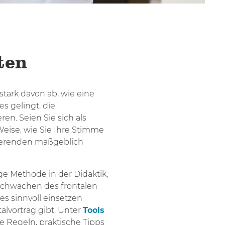
ten
tark davon ab, wie eine
es gelingt, die
en. Seien Sie sich als
Weise, wie Sie Ihre Stimme
dierenden maßgeblich
ige Methode in der Didaktik,
 Schwächen des frontalen
es sinnvoll einsetzen
lvortrag gibt. Unter
Tools
e Regeln, praktische Tipps