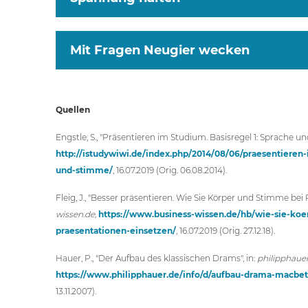
Mit Fragen Neugier wecken
Quellen
Engstle, S., "Präsentieren im Studium. Basisregel 1: Sprache un
http://istudywiwi.de/index.php/2014/08/06/praesentieren
und-stimme/
, 16.07.2019 (Orig. 06.08.2014).
Fleig, J., "Besser präsentieren. Wie Sie Körper und Stimme bei 
wissen.de,
https://www.business-wissen.de/hb/wie-sie-ko
praesentationen-einsetzen/
, 16.07.2019 (Orig. 27.12.18).
Hauer, P., "Der Aufbau des klassischen Drams", in:
philipphauer
https://www.philipphauer.de/info/d/aufbau-drama-macbet
13.11.2007).