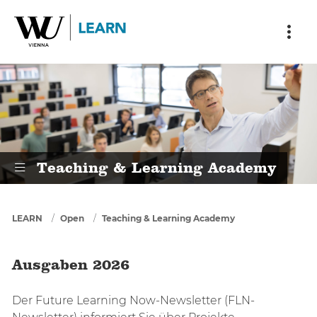
Skip to main content
Skip to breadcrumbs
Skip to sub nav
Skip to doormat
Ausgaben 2026
Teaching & Learning Academy
You are here
LEARN
Open
Teaching & Learning Academy
Ausgaben 2026
Der Future Learning Now-Newsletter (FLN-