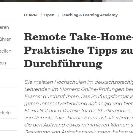
You are here
LEARN
Open
Teaching & Learning Academy
ieren
Remote Take-Home
führen
Praktische Tipps zu
tellen
Durchführung
zen
Die meisten Hochschulen im deutschsprach
Lehrenden im Moment Online-Prüfungen bev
Exams“ durchzuführen. Das Prüfungsformat ist
guten Internetverbindung abhängig und bietet
Flexibilität auch Vorteile für die Studierenden
ickeln
von Remote Take-Home-Exams ist allerdings e
die den Aufwand etwas minimieren können, so
Gestaltung von Aufgabenstellungen, haben wir