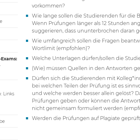
vorkommen?
Wie lange sollen die Studierenden für die
e
Wenn Prüfungen länger als 12 Stunden ange
suggerieren, dass ununterbrochen daran ge
Wie umfangreich sollen die Fragen beantwo
Wortlimit (empfohlen)?
Welche Unterlagen dürfen/sollen die Stud
-Exams:
r
(Wie) müssen Quellen in den Antworten 
Dürfen sich die Studierenden mit Kolleg*i
bei welchen Teilen der Prüfung ist es sinn
und welche werden besser allein gelöst? Dar
: Links
Prüfungen geben oder können die Antworte
nicht gemeinsam formuliert werden (empf
Werden die Prüfungen auf Plagiate geprüf
be