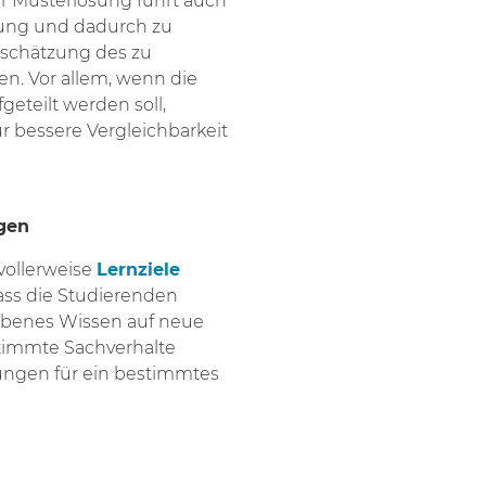
er Musterlösung führt auch
lung und dadurch zu
inschätzung des zu
n. Vor allem, wenn die
eteilt werden soll,
r bessere Vergleichbarkeit
agen
ollerweise
Lernziele
ass die Studierenden
orbenes Wissen auf neue
timmte Sachverhalte
ungen für ein bestimmtes