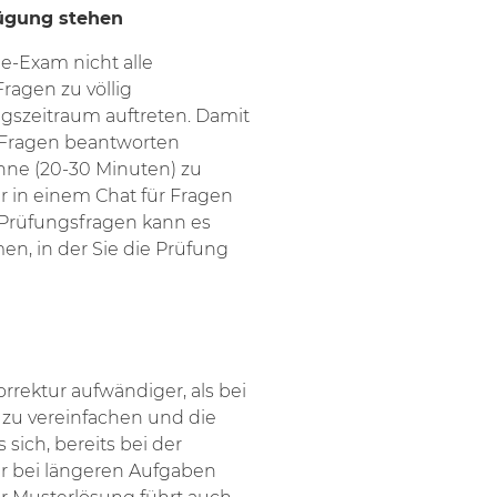
fügung stehen
-Exam nicht alle
ragen zu völlig
gszeitraum auftreten. Damit
 Fragen beantworten
anne (20-30 Minuten) zu
 in einem Chat für Fragen
 Prüfungsfragen kann es
en, in der Sie die Prüfung
orrektur aufwändiger, als bei
zu vereinfachen und die
 sich, bereits bei der
r bei längeren Aufgaben