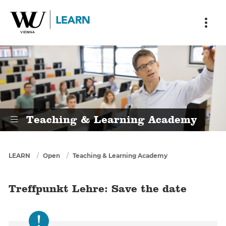
Skip to main content
Skip to breadcrumbs
Skip to sub nav
Skip to doormat
Treffpunkt Lehre: Save the date
Teaching & Learning Academy
You are here
LEARN
Open
Teaching & Learning Academy
Treffpunkt Lehre: Save the date