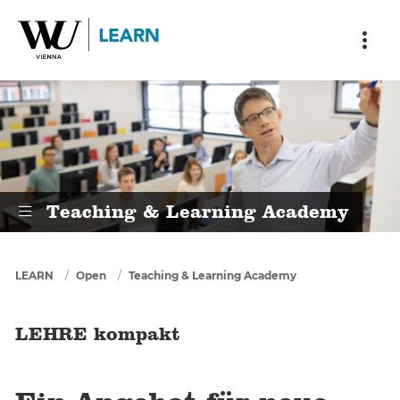
Skip to main content
Skip to breadcrumbs
Skip to sub nav
Skip to doormat
LEHRE kompakt
Teaching & Learning Academy
You are here
LEARN
Open
Teaching & Learning Academy
LEHRE kompakt