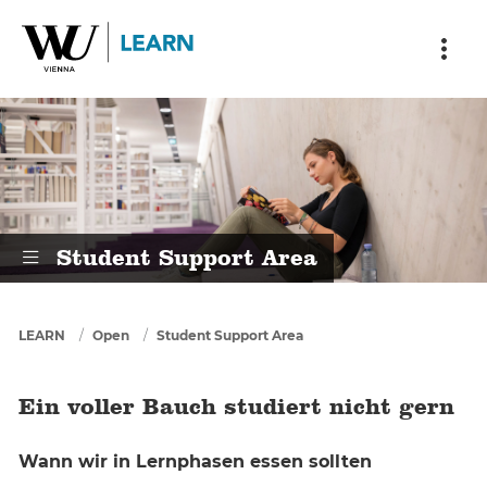
Skip to main content
Skip to breadcrumbs
Skip to sub nav
Skip to doormat
Ein voller Bauch studiert nicht ger
Student Support Area
You are here
LEARN
Open
Student Support Area
Ein voller Bauch studiert nicht gern
Wann wir in Lernphasen essen sollten