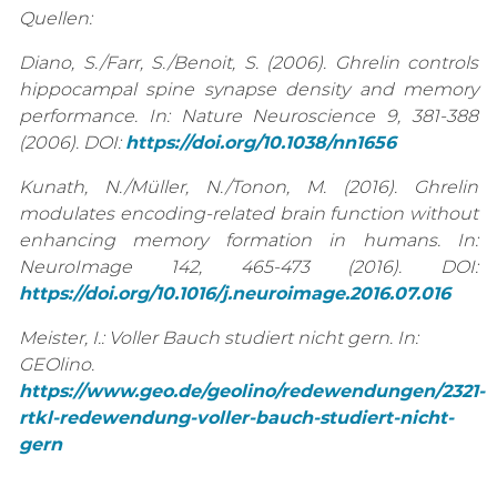
Quellen:
Diano, S./Farr, S./Benoit, S. (2006). Ghrelin controls
hippocampal spine synapse density and memory
performance. In: Nature Neuroscience 9, 381-388
(2006). DOI:
https://doi.org/10.1038/nn1656
Kunath, N./Müller, N./Tonon, M. (2016). Ghrelin
modulates encoding-related brain function without
enhancing memory formation in humans.
In:
NeuroImage 142, 465-473 (2016). DOI:
https://doi.org/10.1016/j.neuroimage.2016.07.016
Meister, I.: Voller Bauch studiert nicht gern.
In:
GEOlino.
https://www.geo.de/geolino/redewendungen/2321-
rtkl-redewendung-voller-bauch-studiert-nicht-
gern