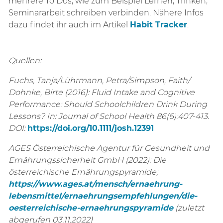
mehrere To Dos, wie zum Beispiel Lernen, Trinken,
Seminararbeit schreiben verbinden. Nähere Infos
dazu findet ihr auch im Artikel
Habit Tracker
.
Quellen:
Fuchs, Tanja/Lührmann, Petra/Simpson, Faith/
Dohnke, Birte (2016): Fluid Intake and Cognitive
Performance: Should Schoolchildren Drink During
Lessons? In: Journal of School Health 86(6):407-413.
DOI:
https://doi.org/10.1111/josh.12391
AGES Österreichische Agentur für Gesundheit und
Ernährungssicherheit GmbH (2022): Die
österreichische Ernährungspyramide;
https://www.ages.at/mensch/ernaehrung-
lebensmittel/ernaehrungsempfehlungen/die-
oesterreichische-ernaehrungspyramide
(zuletzt
abgerufen 03.11.2022)