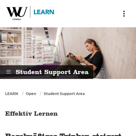
Skip to main content
Skip to breadcrumbs
Skip to sub nav
Skip to doormat
Effektiv Lernen
Student Support Area
You are here
LEARN
Open
Student Support Area
Effektiv Lernen