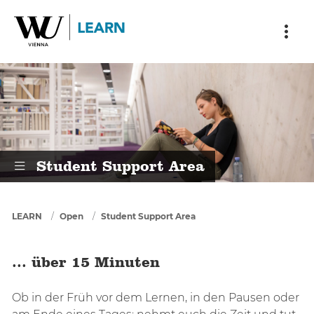
Skip to main content
Skip to breadcrumbs
Skip to sub nav
Skip to doormat
... über 15 Minuten
Student Support Area
You are here
LEARN
Open
Student Support Area
... über 15 Minuten
Ob in der Früh vor dem Lernen, in den Pausen oder