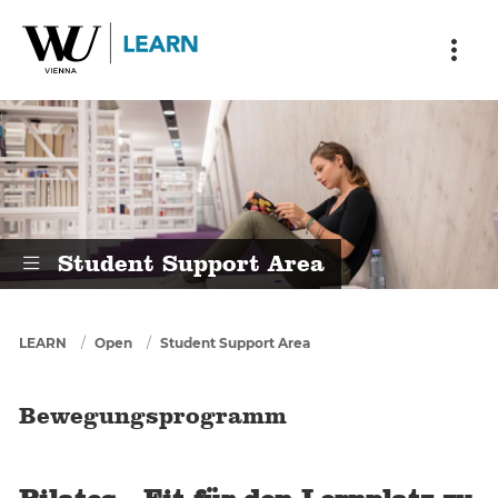
Skip to main content
Skip to breadcrumbs
Skip to sub nav
Skip to doormat
Bewegungsprogramm
Student Support Area
You are here
LEARN
Open
Student Support Area
Bewegungsprogramm