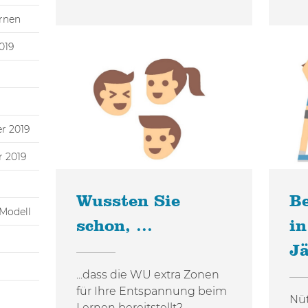
rnen
019
r 2019
 2019
Wussten Sie
B
Modell
schon, ...
in
J
...dass die WU extra Zonen
für Ihre Entspannung beim
Nüt
Lernen bereitstellt?