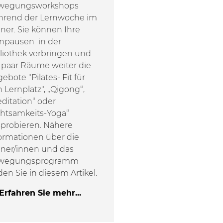
wegungsworkshops
hrend der Lernwoche im
ner. Sie können Ihre
npausen in der
liothek verbringen und
 paar Räume weiter die
ebote "Pilates- Fit für
 Lernplatz", „Qigong“,
ditation“ oder
htsamkeits-Yoga“
probieren. Nähere
ormationen über die
iner/innen und das
wegungsprogramm
den Sie in diesem Artikel.
Erfahren Sie mehr...