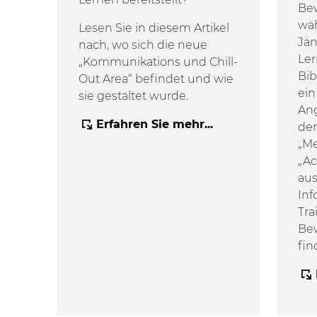
Be
wä
Lesen Sie in diesem Artikel
Jän
nach, wo sich die neue
Ler
„Kommunikations und Chill-
Bib
Out Area“ befindet und wie
ein
sie gestaltet wurde.
Ang
Erfahren Sie mehr...
den
„Me
„Ac
aus
Inf
Tra
Be
fin