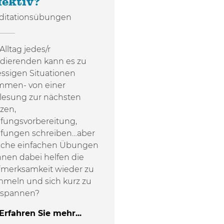
fektiv?
ditationsübungen
Alltag jedes/r
dierenden kann es zu
essigen Situationen
mmen- von einer
lesung zur nächsten
zen,
fungsvorbereitung,
üfungen schreiben…aber
lche einfachen Übungen
nen dabei helfen die
merksamkeit wieder zu
meln und sich kurz zu
tspannen?
Erfahren Sie mehr...