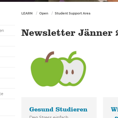
You are here
LEARN
Open
Student Support Area
gen
Newsletter Jänner
te
Gesund Studieren
Wi
Den Stress einfach