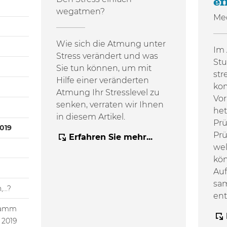
ef
wegatmen?
Me
Wie sich die Atmung unter
Im 
Stress verändert und was
Stu
Sie tun können, um mit
str
Hilfe einer veränderten
ko
Atmung Ihr Stresslevel zu
Vor
senken, verraten wir Ihnen
het
in diesem Artikel.
Prü
019
Pr
Erfahren Sie mehr...
we
kön
Auf
sam
...?
en
ramm
 2019