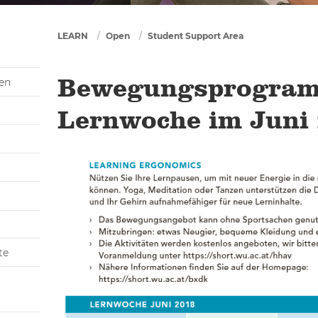
You are here
LEARN
Open
Student Support Area
gen
Bewegungsprogram
Lernwoche im Juni
te