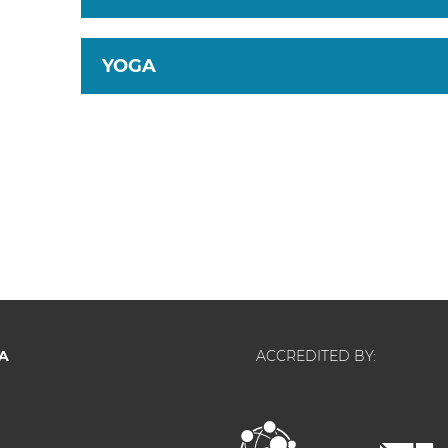
YOGA
A
ACCREDITED BY: