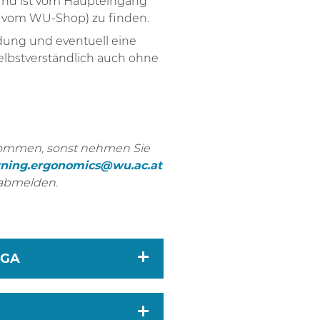
 und ist vom Haupteingang
 vom WU-Shop) zu finden.
dung und eventuell eine
lbstverständlich auch ohne
 kommen, sonst nehmen Sie
rning.ergonomics@wu.ac.at
 abmelden.
OGA