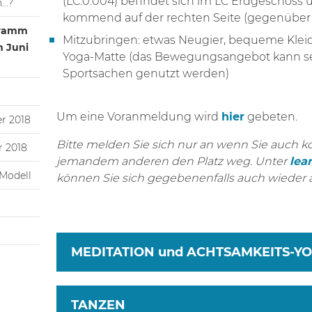
(LC.0.004) befindet sich im LC Erdgeschoss
..?
kommend auf der rechten Seite (gegenüber
gramm
Mitzubringen: etwas Neugier, bequeme Klei
m Juni
Yoga-Matte (das Bewegungsangebot kann se
Sportsachen genutzt werden)
Um eine Voranmeldung wird
hier
gebeten.
r 2018
Bitte melden Sie sich nur an wenn Sie auch
 2018
jemandem anderen den Platz weg. Unter
lea
Modell
können Sie sich gegebenenfalls auch wieder
MEDITATION und ACHTSAMKEITS-Y
TANZEN