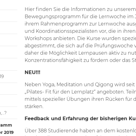
Hier finden Sie die Informationen zu unsere
Bewegungsprogramm für die Lernwoche im Jä
ihrem Rahmenprogramm zur Lernwoche aus
und Koordinationsspezialisten vor, die in ihre
Workshops anbieten. Die Kurse wurden spezie
abgestimmt, die sich auf die Prüfungswoche v
daher die Möglichkeit Lernpausen aktiv zu nut
Konzentrationsfähigkeit zu fördern oder das S
NEU!!!
19
Neben Yoga, Meditation und Qigong wird sei
„Pilates- Fit für den Lernplatz“ angeboten. T
mittels spezieller Übungen ihren Rücken für 
stärken.
...?
Feedback und Erfahrung der bisherigen Ku
gramm
Über 388 Studierende haben an dem koste
r 2019