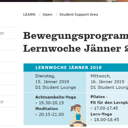
You are here
LEARN
Open
Student Support Area
gen
Bewegungsprogra
Lernwoche Jänner 
te