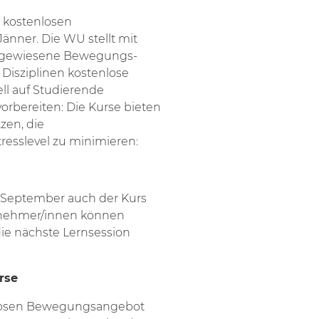
m kostenlosen
nner. Die WU stellt mit
gewiesene Bewegungs-
n Disziplinen kostenlose
ll auf Studierende
orbereiten: Die Kurse bieten
zen, die
tresslevel zu minimieren:
t September auch der Kurs
eilnehmer/innen können
die nächste Lernsession
rse
nlosen Bewegungsangebot