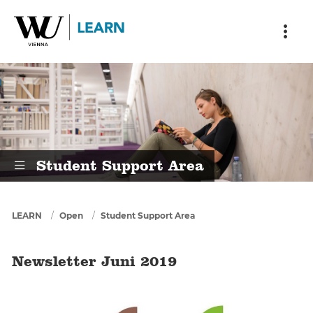
Skip to main content
Skip to breadcrumbs
Skip to sub nav
Skip to doormat
Newsletter Juni 2019
Student Support Area
You are here
LEARN
Open
Student Support Area
Newsletter Juni 2019