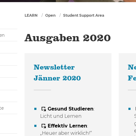
You are here
LEARN
Open
Student Support Area
gen
Ausgaben 2020
Newsletter
Ne
Jänner 2020
F
te
Gesund Studieren
:
Licht und Lernen
Effektiv Lernen
:
„Heuer aber wirklich!“