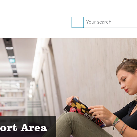
020
ort Area