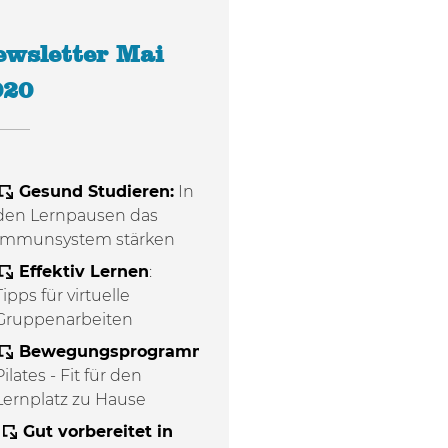
ewsletter Mai
020
Gesund Studieren:
In
den Lernpausen das
Immunsystem stärken
Effektiv Lernen
:
Tipps für virtuelle
Gruppenarbeiten
Bewegungsprogramm
:
Pilates - Fit für den
Lernplatz zu Hause
Gut vorbereitet in