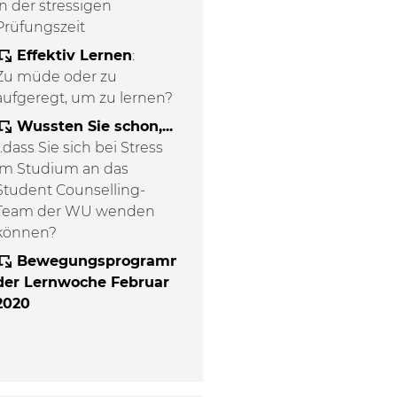
in der stressigen
Prüfungszeit
Effektiv Lernen
:
Zu müde oder zu
aufgeregt, um zu lernen?
Wussten Sie schon,...
...dass Sie sich bei Stress
im Studium an das
Student Counselling-
Team der WU wenden
können?
Bewegungsprogramm
der Lernwoche Februar
2020