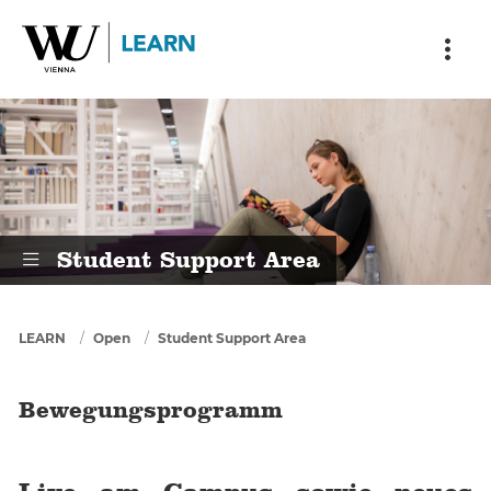
Skip to main content
Skip to breadcrumbs
Skip to sub nav
Skip to doormat
Bewegungsprogramm
Student Support Area
You are here
LEARN
Open
Student Support Area
Bewegungsprogramm