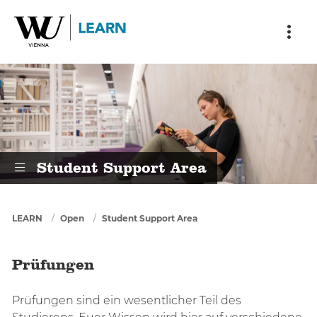
Skip to main content
Skip to breadcrumbs
Skip to sub nav
Skip to doormat
Prüfungen
Student Support Area
You are here
LEARN
Open
Student Support Area
Prüfungen
Prüfungen sind ein wesentlicher Teil des