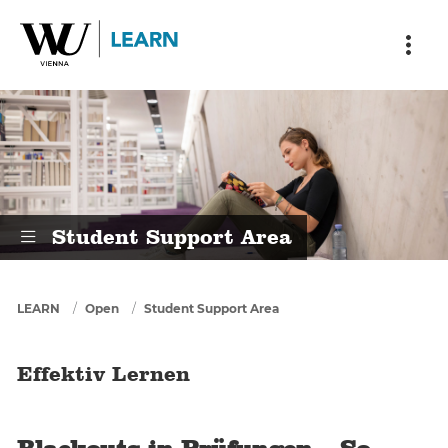
Skip to main content
Skip to breadcrumbs
Skip to sub nav
Skip to doormat
Effektiv Lernen
Student Support Area
You are here
LEARN
Open
Student Support Area
Effektiv Lernen