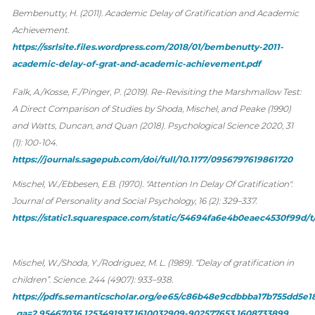
Bembenutty, H. (2011). Academic Delay of Gratification and Academic
Achievement.
https://ssrlsite.files.wordpress.com/2018/01/bembenutty-2011-
academic-delay-of-grat-and-academic-achievement.pdf
Falk, A./Kosse, F./Pinger, P. (2019). Re-Revisiting the Marshmallow Test:
A Direct Comparison of Studies by Shoda, Mischel, and Peake (1990)
and Watts, Duncan, and Quan (2018). Psychological Science 2020, 31
(1): 100-104.
https://journals.sagepub.com/doi/full/10.1177/0956797619861720
Mischel, W./Ebbesen, E.B. (1970). "Attention In Delay Of Gratification".
Journal of Personality and Social Psychology, 16 (2): 329–337.
https://static1.squarespace.com/static/54694fa6e4b0eaec4530f99
Mischel, W./Shoda, Y./Rodriguez, M. L. (1989). “Delay of gratification in
children”. Science. 244 (4907): 933–938.
https://pdfs.semanticscholar.org/ee65/c86b48e9cdbbba17b755dd5e1
_ga=2.95467036.1253491937.1610032909-902577653.1608733899