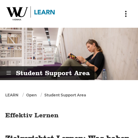
Skip to main content
Skip to breadcrumbs
Skip to sub nav
Skip to doormat
Effektiv Lernen
Student Support Area
You are here
LEARN
Open
Student Support Area
Effektiv Lernen