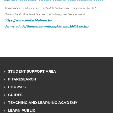
Themensammlung Hochschuldidaktisches Infoportal der TU
Darmstadt: Wie funktioniert selbstreguliertes Lernen?
https://www.einfachlehren.tu-
darmstadt.de/themensammlung/details_38016.de.jsp
STUDENT SUPPORT AREA
FIT4RESEARCH
COURSES
GUIDES
TEACHING AND LEARNING ACADEMY
LEARN PUBLIC