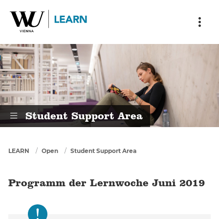
Skip to main content
Skip to breadcrumbs
Skip to sub nav
Skip to doormat
Programm der Lernwoche Juni 20
Student Support Area
You are here
LEARN
Open
Student Support Area
Programm der Lernwoche Juni 2019