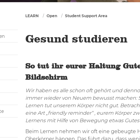
You are here
LEARN
Open
Student Support Area
gen
Gesund studieren
So tut ihr eurer Haltung Gu
Bildschirm
Wir haben es alle schon oft gehört und denn
immer wieder von Neuem bewusst machen: S
Lernen tut unserem Körper nicht gut. Betracht
te
eine Art „friendly reminder“ , eurem Körper
Lernens mit Hilfe von Bewegung etwas Gutes 
Beim Lernen nehmen wir oft eine gebeugte H
Oberkörper hängen. Das führt dazu, dass weni