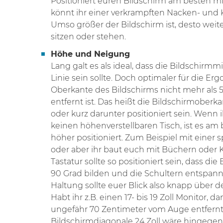
Positioniert euren Bildschirm am besten mit
könnt ihr einer verkrampften Nacken- und
Umso größer der Bildschirm ist, desto weite
sitzen oder stehen.
Höhe und Neigung
Lang galt es als ideal, dass die Bildschirm
Linie sein sollte. Doch optimaler für die Er
Oberkante des Bildschirms nicht mehr als
entfernt ist. Das heißt die Bildschirmoberk
oder kurz darunter positioniert sein. Wenn 
keinen höhenverstellbaren Tisch, ist es am
höher positioniert. Zum Beispiel mit einer 
oder aber ihr baut euch mit Büchern oder 
Tastatur sollte so positioniert sein, dass d
90 Grad bilden und die Schultern entspann
Haltung sollte euer Blick also knapp über 
Habt ihr z.B. einen 17- bis 19 Zoll Monitor, da
ungefähr 70 Zentimeter vom Auge entfernt i
Bildschirmdiagonale 24 Zoll wäre hingege