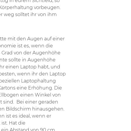
tig in eurem Sichtfeld, so
 Körperhaltung vorbeugen.
r weg solltet ihr von ihm
mitte mit den Augen auf einer
gonomie ist es, wenn die
 5 Grad von der Augenhöhe
ante sollte in Augenhöhe
ihr einen Laptop habt, und
 besten, wenn ihr den Laptop
speziellen Laptophaltung
Kartons eine Erhöhung. Die
ie Ellbogen einen Winkel von
t sind. Bei einer geraden
den Bildschirm hinausgehen.
nn ist es ideal, wenn er
st. Hat die
n ein Abstand von 90 cm