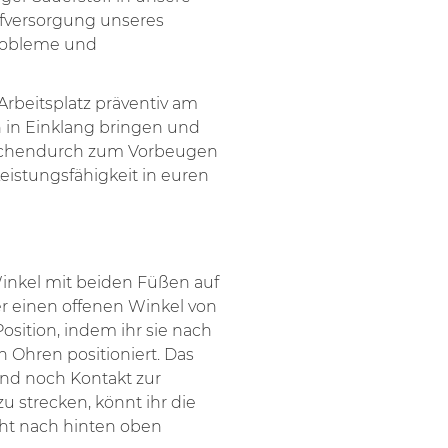
fversorgung unseres
probleme und
Arbeitsplatz präventiv am
n in Einklang bringen und
ischendurch zum Vorbeugen
istungsfähigkeit in euren
Winkel mit beiden Füßen auf
 einen offenen Winkel von
Position, indem ihr sie nach
n Ohren positioniert. Das
und noch Kontakt zur
 strecken, könnt ihr die
cht nach hinten oben