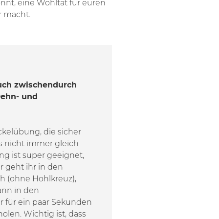
nt, eine Wohltat für euren
r macht.
uch zwischendurch
 Dehn- und
ckelübung, die sicher
s nicht immer gleich
ng ist super geeignet,
 geht ihr in den
ch (ohne Hohlkreuz),
ann in den
r für ein paar Sekunden
olen. Wichtig ist, dass