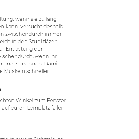
ltung, wenn sie zu lang
ten kann. Versucht deshalb
tion zwischendurch immer
ich in den Stuhl fläzen,
zur Entlastung der
wischendurch, wenn ihr
en und zu dehnen. Damit
e Muskeln schneller
n
rechten Winkel zum Fenster
 auf euren Lernplatz fallen