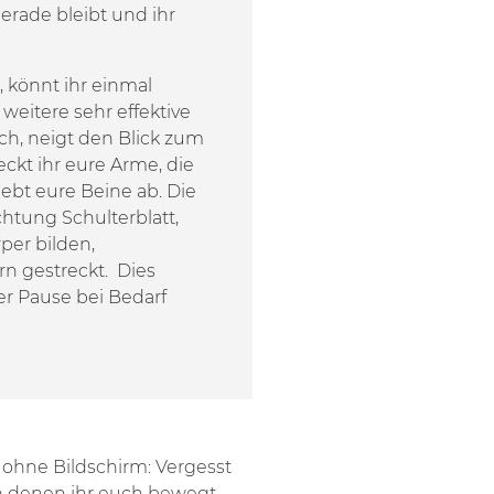
erade bleibt und ihr
 könnt ihr einmal
weitere sehr effektive
ch, neigt den Blick zum
eckt ihr eure Arme, die
hebt eure Beine ab. Die
htung Schulterblatt,
per bilden,
n gestreckt. Dies
er Pause bei Bedarf
 ohne Bildschirm: Vergesst
n denen ihr euch bewegt,