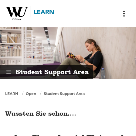
Skip to main content
Skip to breadcrumbs
Skip to sub nav
Skip to doormat
Wussten Sie schon,...
Student Support Area
You are here
LEARN
Open
Student Support Area
Wussten Sie schon,...