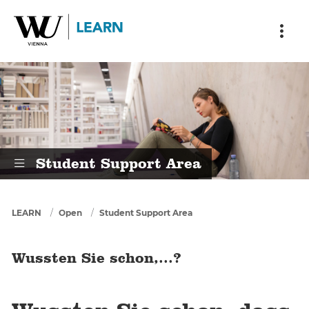
Skip to main content
Skip to breadcrumbs
Skip to sub nav
Skip to doormat
Wussten Sie schon,...?
Student Support Area
You are here
LEARN
Open
Student Support Area
Wussten Sie schon,...?