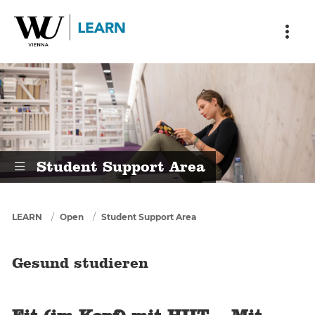
Skip to main content
Skip to breadcrumbs
Skip to sub nav
Skip to doormat
Gesund studieren
Student Support Area
You are here
LEARN
Open
Student Support Area
Gesund studieren