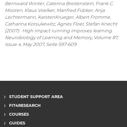
Bernward Winter, Caterina Breitenstein, Frank C.
Mooren, Klaus Voelker, Manfred Fobker, Anja
Lechtermann, KarstenKrueger, Albert Fromme,
Catharina Korsukewitz, Agnes Floel, Stefan Knecht
(2007): High impact running improves learning.
Neurobiology of Learning and Memory, Volume 87,
Issue 4, May 2007, Seite 597-609
STUDENT SUPPORT AREA
FIT4RESEARCH
COURSES
GUIDES