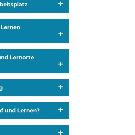
beitsplatz
 Lernen
nd Lernorte
ng
f und Lernen?