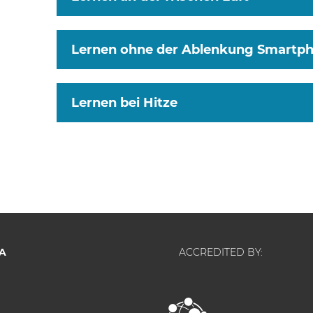
Lernen ohne der Ablenkung Smartp
Lernen bei Hitze
A
ACCREDITED BY: