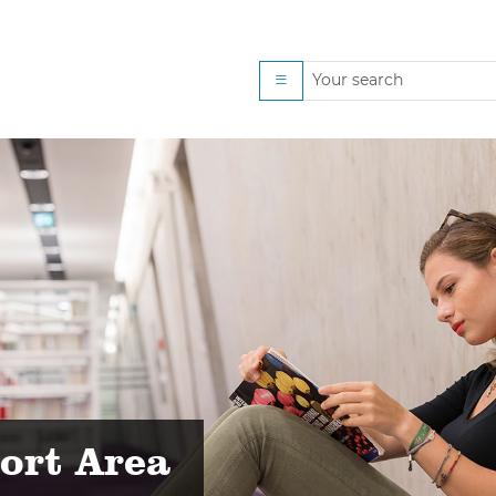
ung
ort Area