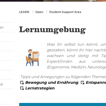
You are here
LEARN
Open
Student Support Area
gen
Lernumgebung
Was ihr selbst tun könnt, um
gestalten, könnt ihr hier nachl
wachsen und stetig mit T
Expert/inn/en aus untersc
(Ergonomie, Medizin, Neurologie,.
Tipps und Anregungen zu folgenden Themenge
Bewegung und Ernährung
,
Entspann
te
Lernstrategien